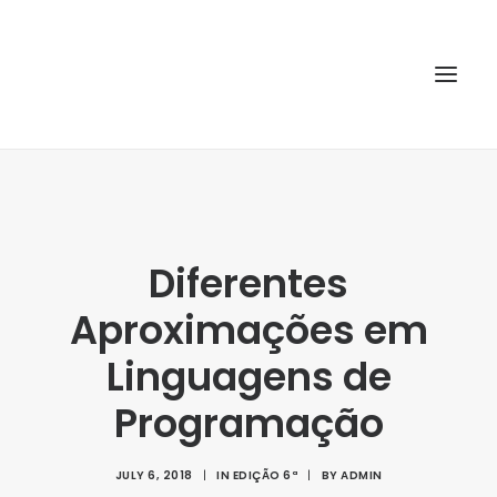
HOME
ABOUT
Diferentes
ARTICLES
Aproximações em
SPECIAL ISSUE
REPOSITORY
Linguagens de
POLICIES
Programação
SUBMISSION
JULY 6, 2018
|
IN
EDIÇÃO 6ª
|
BY
ADMIN
SEARCH