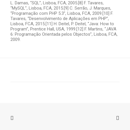
L. Damas, “SQL”, Lisboa, FCA, 2005.
[8] F. Tavares,
“MySQL”, Lisboa, FCA, 2015.
[9] C. Serrão, J. Marques,
“Programação com PHP 5.3”, Lisboa, FCA, 2009.
[10] F.
Tavares, “Desenvolvimento de Aplicações em PHP”,
Lisboa, FCA, 2015.
[11] H. Deitel, P. Deitel, “Java: How to
Program”, Prentice Hall, USA, 1999.
[12] F. Martins, “JAVA
6: Programação Orientada pelos Objectos”, Lisboa, FCA,
2009.