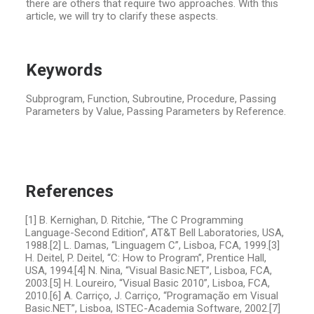
there are others that require two approaches. With this
article, we will try to clarify these aspects.
Keywords
Subprogram, Function, Subroutine, Procedure, Passing
Parameters by Value, Passing Parameters by Reference.
References
[1] B. Kernighan, D. Ritchie, “The C Programming
Language-Second Edition”, AT&T Bell Laboratories, USA,
1988.
[2] L. Damas, “Linguagem C”, Lisboa, FCA, 1999.
[3]
H. Deitel, P. Deitel, “C: How to Program”, Prentice Hall,
USA, 1994.
[4] N. Nina, “Visual Basic.NET”, Lisboa, FCA,
2003.
[5] H. Loureiro, “Visual Basic 2010”, Lisboa, FCA,
2010.
[6] A. Carriço, J. Carriço, “Programação em Visual
Basic.NET”, Lisboa, ISTEC-Academia Software, 2002.
[7]